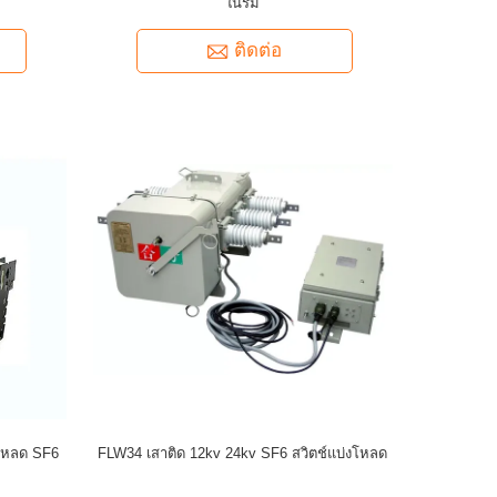
ในร่ม
ติดต่อ
งโหลด SF6
FLW34 เสาติด 12kv 24kv SF6 สวิตช์แบ่งโหลด