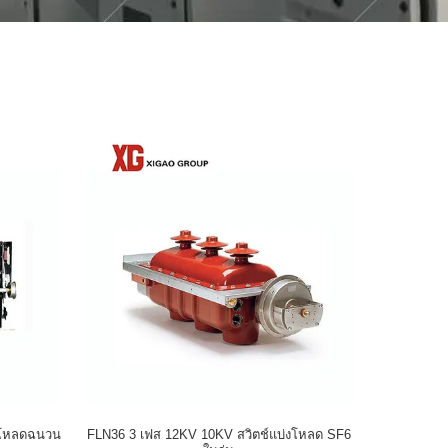
่งโหลดฉนวน
FLN36 3 เฟส 12KV 10KV สวิตช์แบ่งโหลด SF6