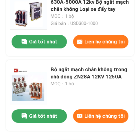
630A-5000A 12kv Bộ ngắt mạch
chân không Loại xe đẩy tay
Cầu chì HRC
MOQ：1 bộ
Giá bán：USD300-1000
Thả cầu chì
Giá tốt nhất
Liên hệ chúng tôi
Máy biến áp điện loại dầu
Bộ ngắt mạch chân không trong
Máy biến áp loại khô
nhà dòng ZN28A 12KV 1250A
MOQ：1 bộ
Trạm biến áp nhỏ gọn
Giá tốt nhất
Liên hệ chúng tôi