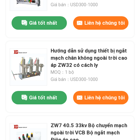
Giá bán：USD300-1000
Tham quan nhà máy
Giá tốt nhất
Liên hệ chúng tôi
Kiểm soát chất lượng
Hướng dẫn sử dụng thiết bị ngắt
Liên hệ chúng tôi
mạch chân không ngoài trời cao
áp ZW32 có cách ly
MOQ：1 bộ
Yêu cầu báo giá
Giá bán：USD300-1000
công tắc ngắt không khí
Giá tốt nhất
Liên hệ chúng tôi
Công tắc ngắt tải SF6
ZW7 40.5 33kv Bộ chuyển mạch
ngoài trời VCB Bộ ngắt mạch
Thiết bị đóng cắt phân phối điện
Điện áp cao