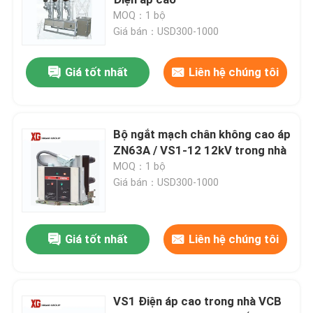
MOQ：1 bộ
Giá bán：USD300-1000
Công tắc ngắt kết nối điện áp cao
Giá tốt nhất
Liên hệ chúng tôi
Máy cắt chân không
Bộ ngắt mạch SF6
Bộ ngắt mạch chân không cao áp
ZN63A / VS1-12 12kV trong nhà
MOQ：1 bộ
Máy biến dòng CT
Giá bán：USD300-1000
Máy biến áp tiềm năng PT
Giá tốt nhất
Liên hệ chúng tôi
Đơn vị đo sáng CT PT
VS1 Điện áp cao trong nhà VCB
Kẽm Oxit Surge Arrester