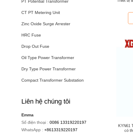
Thiết bị
PT Potential Transformer
CT PT Metering Unit
Zinc Oxide Surge Arrester
HRC Fuse
Drop Out Fuse
Oil Type Power Transformer
Dry Type Power Transformer
Compact Transformer Substation
Liên hệ chúng tôi
Emma
Số điện thoại :
0086 13319220197
KYN61 T
WhatsApp :
+8613319220197
có t