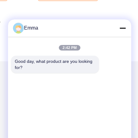
4
Emma
2:42 PM
Good day, what product are you looking 
for?
Gửi thư cho chúng tôi
Send