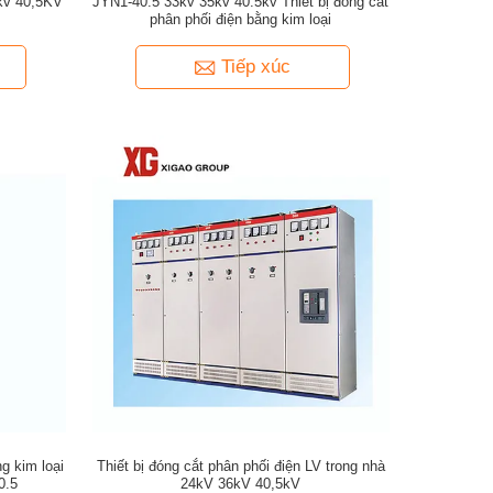
3kv 40,5KV
JYN1-40.5 33kv 35kv 40.5kv Thiết bị đóng cắt
phân phối điện bằng kim loại
Tiếp xúc
ng kim loại
Thiết bị đóng cắt phân phối điện LV trong nhà
0.5
24kV 36kV 40,5kV