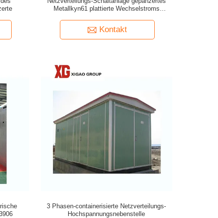
 des
Netzverteilungs-Schaltanlage gepanzertes
erte
Metallkyn61 plattierte Wechselstroms
ausziehbare
Kontakt
rische
3 Phasen-containerisierte Netzverteilungs-
B3906
Hochspannungsnebenstelle