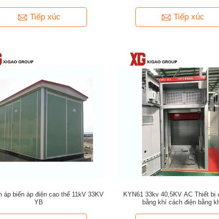
Tiếp xúc
Tiếp xúc
n áp biến áp điện cao thế 11kV 33KV
KYN61 33kv 40,5KV AC Thiết bị 
YB
bằng khí cách điện bằng k