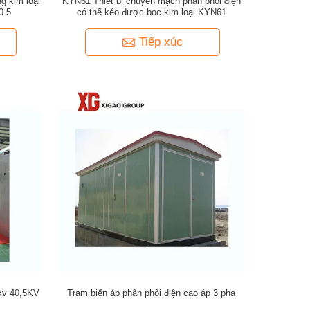
ng kim loại
KYN61 Thiết bị chuyển mạch phân phối điện
0.5
có thể kéo được bọc kim loại KYN61
Tiếp xúc
3kv 40,5KV
Trạm biến áp phân phối điện cao áp 3 pha