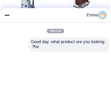
Emma
قواطع دوائر الفراغ عالية
ZN39-40.5KV قواطع
الجهد
دوائر الفراغ
4:04 PM
افضل سعر
افضل سعر
Good day, what product are you looking 
for?
اتصل بنا
اتصل بنا
عرض المزيد
منزل
حول نا
اتصل بنا
Desktop Site
خريطة الموقع
Privacy Policy