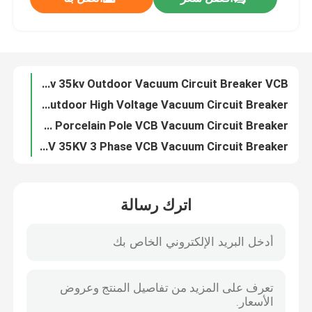
ZN63 VS1 -12 3 Phase Indoor 11kv 24kv VCB Circuit Breaker
VS1 3 Phase Indoor 6.6KV 7.2KV 10KV 20KV 24KV Vacuum Circuit Breaker
جولة في المعمل
ZN63 VS1-24 3 Phase Indoor 24kv 630A Vacuum Circuit Breaker
VS1 -12KV Fixed Type Side Type 630A 1250A Vacuum Circuit Breaker
ZW7- 33kv 40.5kv 35kv Outdoor Vacuum Circuit Breaker VCB
مراقبة الجودة
ZW7 33kv 35kv 40.5kv Outdoor High Voltage Vacuum Circuit Breaker
ZW7-40.5 30KV 33 KV 35KV Porcelain Pole VCB Vacuum Circuit Breaker
اتصل بنا
ZW7-40.5 30KV 33 KV 35KV 3 Phase VCB Vacuum Circuit Breaker
ZN85 3 Phase Hardcart Type Draw Out 33kv Vacuum Circuit Breaker
اطلب اقتباس
Indoor 3 Phase Draw Out Type 40.5KV 33kv VCB Circuit Breaker
اترك رسالة
ZW7 30kv 33kv 35kv 40.5kv Outdoor Automatic Circuit Recloser
تبديل كسر تحميل الهواء
ZN39 33KV 35kv 40.5kv Indoor Truck Type Vacuum Circuit Breaker
Indoor ZN39 33KV 40.5kv Draw Out Vacuum Circuit Breaker
SF6 تبديل كسر الحمل
ZN39 33KV 40.5kv Draw Out Vacuum Interrupter Circuit Breaker
ZW32 12kv 630A 1600A 2500A Outdoor Auto Recloser Circuit Breaker
مفاتيح توزيع الطاقة