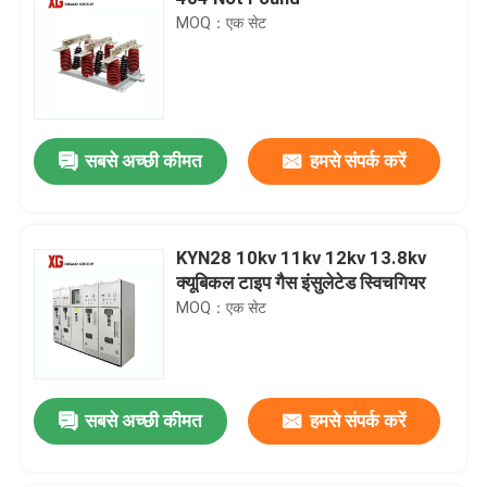
MOQ：एक सेट
सबसे अच्छी कीमत
हमसे संपर्क करें
KYN28 10kv 11kv 12kv 13.8kv
क्यूबिकल टाइप गैस इंसुलेटेड स्विचगियर
MOQ：एक सेट
सबसे अच्छी कीमत
हमसे संपर्क करें