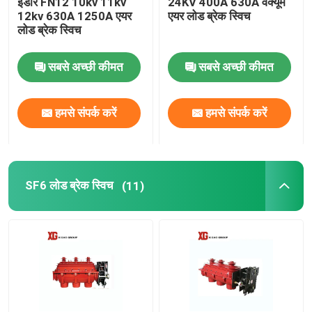
इंडोर FN12 10kv 11kv
24KV 400A 630A वैक्यूम
12kv 630A 1250A एयर
एयर लोड ब्रेक स्विच
लोड ब्रेक स्विच
HRC फ्यूज
सबसे अच्छी कीमत
सबसे अच्छी कीमत
फ़्यूज़ को छोड़ दो
हमसे संपर्क करें
हमसे संपर्क करें
ऑयल टाइप पावर ट्रांसफार्मर
ड्राई टाइप पावर ट्रांसफार्मर
SF6 लोड ब्रेक स्विच
(11)
कॉम्पैक्ट ट्रांसफार्मर सबस्टेशन