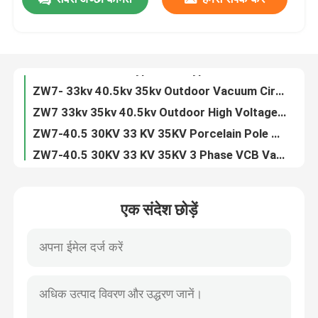
ZN63 VS1 -12 3 Phase Indoor 11kv 24kv VCB Circuit Breaker
VS1 3 Phase Indoor 6.6KV 7.2KV 10KV 20KV 24KV Vacuum Circuit Breaker
कारखाना भ्रमण
ZN63 VS1-24 3 Phase Indoor 24kv 630A Vacuum Circuit Breaker
VS1 -12KV Fixed Type Side Type 630A 1250A Vacuum Circuit Breaker
गुणवत्ता नियंत्रण
ZW7- 33kv 40.5kv 35kv Outdoor Vacuum Circuit Breaker VCB
ZW7 33kv 35kv 40.5kv Outdoor High Voltage Vacuum Circuit Breaker
ZW7-40.5 30KV 33 KV 35KV Porcelain Pole VCB Vacuum Circuit Breaker
संपर्क करें
ZW7-40.5 30KV 33 KV 35KV 3 Phase VCB Vacuum Circuit Breaker
ZN85 3 Phase Hardcart Type Draw Out 33kv Vacuum Circuit Breaker
एक उद्धरण की विनती करे
Indoor 3 Phase Draw Out Type 40.5KV 33kv VCB Circuit Breaker
एक संदेश छोड़ें
ZW7 30kv 33kv 35kv 40.5kv Outdoor Automatic Circuit Recloser
एयर लोड ब्रेक स्विच
ZN39 33KV 35kv 40.5kv Indoor Truck Type Vacuum Circuit Breaker
Indoor ZN39 33KV 40.5kv Draw Out Vacuum Circuit Breaker
SF6 लोड ब्रेक स्विच
ZN39 33KV 40.5kv Draw Out Vacuum Interrupter Circuit Breaker
ZW32 12kv 630A 1600A 2500A Outdoor Auto Recloser Circuit Breaker
बिजली वितरण स्विचगियर